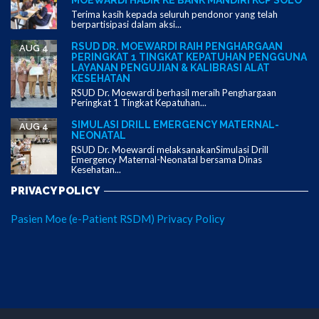
MOEWARDI HADIR KE BANK MANDIRI KCP SOLO
Terima kasih kepada seluruh pendonor yang telah
berpartisipasi dalam aksi...
RSUD DR. MOEWARDI RAIH PENGHARGAAN
AUG 4
PERINGKAT 1 TINGKAT KEPATUHAN PENGGUNA
LAYANAN PENGUJIAN & KALIBRASI ALAT
KESEHATAN
RSUD Dr. Moewardi berhasil meraih Penghargaan
Peringkat 1 Tingkat Kepatuhan...
SIMULASI DRILL EMERGENCY MATERNAL-
AUG 4
NEONATAL
RSUD Dr. Moewardi melaksanakanSimulasi Drill
Emergency Maternal-Neonatal bersama Dinas
Kesehatan...
PRIVACY POLICY
Pasien Moe (e-Patient RSDM) Privacy Policy