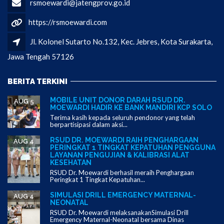
rsmoewardi@jatengprov.go.id
https://rsmoewardi.com
Jl. Kolonel Sutarto No.132, Kec. Jebres, Kota Surakarta,
Jawa Tengah 57126
BERITA TERKINI
MOBILE UNIT DONOR DARAH RSUD DR.
AUG 5
MOEWARDI HADIR KE BANK MANDIRI KCP SOLO
Terima kasih kepada seluruh pendonor yang telah
berpartisipasi dalam aksi...
RSUD DR. MOEWARDI RAIH PENGHARGAAN
AUG 4
PERINGKAT 1 TINGKAT KEPATUHAN PENGGUNA
LAYANAN PENGUJIAN & KALIBRASI ALAT
KESEHATAN
RSUD Dr. Moewardi berhasil meraih Penghargaan
Peringkat 1 Tingkat Kepatuhan...
SIMULASI DRILL EMERGENCY MATERNAL-
AUG 4
NEONATAL
RSUD Dr. Moewardi melaksanakanSimulasi Drill
Emergency Maternal-Neonatal bersama Dinas