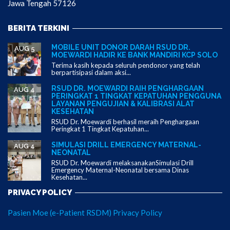
Jawa Tengah 57126
BERITA TERKINI
MOBILE UNIT DONOR DARAH RSUD DR.
AUG 5
MOEWARDI HADIR KE BANK MANDIRI KCP SOLO
Terima kasih kepada seluruh pendonor yang telah
berpartisipasi dalam aksi...
RSUD DR. MOEWARDI RAIH PENGHARGAAN
AUG 4
PERINGKAT 1 TINGKAT KEPATUHAN PENGGUNA
LAYANAN PENGUJIAN & KALIBRASI ALAT
KESEHATAN
RSUD Dr. Moewardi berhasil meraih Penghargaan
Peringkat 1 Tingkat Kepatuhan...
SIMULASI DRILL EMERGENCY MATERNAL-
AUG 4
NEONATAL
RSUD Dr. Moewardi melaksanakanSimulasi Drill
Emergency Maternal-Neonatal bersama Dinas
Kesehatan...
PRIVACY POLICY
Pasien Moe (e-Patient RSDM) Privacy Policy