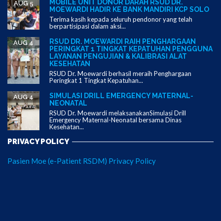
MOBILE UNIT DONOR DARAH RSUD DR.
AUG 5
MOEWARDI HADIR KE BANK MANDIRI KCP SOLO
Terima kasih kepada seluruh pendonor yang telah
berpartisipasi dalam aksi...
RSUD DR. MOEWARDI RAIH PENGHARGAAN
AUG 4
PERINGKAT 1 TINGKAT KEPATUHAN PENGGUNA
LAYANAN PENGUJIAN & KALIBRASI ALAT
KESEHATAN
RSUD Dr. Moewardi berhasil meraih Penghargaan
Peringkat 1 Tingkat Kepatuhan...
SIMULASI DRILL EMERGENCY MATERNAL-
AUG 4
NEONATAL
RSUD Dr. Moewardi melaksanakanSimulasi Drill
Emergency Maternal-Neonatal bersama Dinas
Kesehatan...
PRIVACY POLICY
Pasien Moe (e-Patient RSDM) Privacy Policy