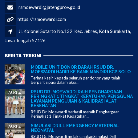
rsmoewardi@jatengprov.go.id
https://rsmoewardi.com
Jl. Kolonel Sutarto No.132, Kec. Jebres, Kota Surakarta,
Jawa Tengah 57126
BERITA TERKINI
MOBILE UNIT DONOR DARAH RSUD DR.
AUG 5
MOEWARDI HADIR KE BANK MANDIRI KCP SOLO
Terima kasih kepada seluruh pendonor yang telah
berpartisipasi dalam aksi...
RSUD DR. MOEWARDI RAIH PENGHARGAAN
AUG 4
PERINGKAT 1 TINGKAT KEPATUHAN PENGGUNA
LAYANAN PENGUJIAN & KALIBRASI ALAT
KESEHATAN
RSUD Dr. Moewardi berhasil meraih Penghargaan
Peringkat 1 Tingkat Kepatuhan...
SIMULASI DRILL EMERGENCY MATERNAL-
AUG 4
NEONATAL
RSUD Dr. Moewardi melaksanakanSimulasi Drill