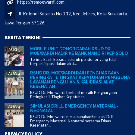
https://rsmoewardi.com
Jl. Kolonel Sutarto No.132, Kec. Jebres, Kota Surakarta,
Jawa Tengah 57126
BERITA TERKINI
MOBILE UNIT DONOR DARAH RSUD DR.
AUG 5
MOEWARDI HADIR KE BANK MANDIRI KCP SOLO
Terima kasih kepada seluruh pendonor yang telah
berpartisipasi dalam aksi...
RSUD DR. MOEWARDI RAIH PENGHARGAAN
AUG 4
PERINGKAT 1 TINGKAT KEPATUHAN PENGGUNA
LAYANAN PENGUJIAN & KALIBRASI ALAT
KESEHATAN
RSUD Dr. Moewardi berhasil meraih Penghargaan
Peringkat 1 Tingkat Kepatuhan...
SIMULASI DRILL EMERGENCY MATERNAL-
AUG 4
NEONATAL
RSUD Dr. Moewardi melaksanakanSimulasi Drill
Emergency Maternal-Neonatal bersama Dinas
Kesehatan...
PRIVACY POLICY