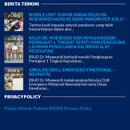
BERITA TERKINI
MOBILE UNIT DONOR DARAH RSUD DR.
AUG 5
MOEWARDI HADIR KE BANK MANDIRI KCP SOLO
Terima kasih kepada seluruh pendonor yang telah
berpartisipasi dalam aksi...
RSUD DR. MOEWARDI RAIH PENGHARGAAN
AUG 4
PERINGKAT 1 TINGKAT KEPATUHAN PENGGUNA
LAYANAN PENGUJIAN & KALIBRASI ALAT
KESEHATAN
RSUD Dr. Moewardi berhasil meraih Penghargaan
Peringkat 1 Tingkat Kepatuhan...
SIMULASI DRILL EMERGENCY MATERNAL-
AUG 4
NEONATAL
RSUD Dr. Moewardi melaksanakanSimulasi Drill
Emergency Maternal-Neonatal bersama Dinas
Kesehatan...
PRIVACY POLICY
Pasien Moe (e-Patient RSDM) Privacy Policy