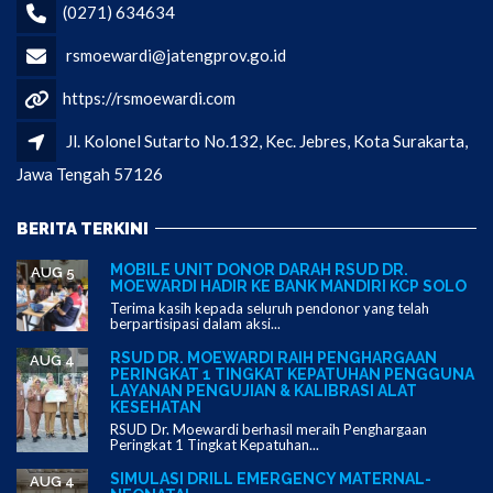
(0271) 634634
rsmoewardi@jatengprov.go.id
https://rsmoewardi.com
Jl. Kolonel Sutarto No.132, Kec. Jebres, Kota Surakarta,
Jawa Tengah 57126
BERITA TERKINI
MOBILE UNIT DONOR DARAH RSUD DR.
AUG 5
MOEWARDI HADIR KE BANK MANDIRI KCP SOLO
Terima kasih kepada seluruh pendonor yang telah
berpartisipasi dalam aksi...
RSUD DR. MOEWARDI RAIH PENGHARGAAN
AUG 4
PERINGKAT 1 TINGKAT KEPATUHAN PENGGUNA
LAYANAN PENGUJIAN & KALIBRASI ALAT
KESEHATAN
RSUD Dr. Moewardi berhasil meraih Penghargaan
Peringkat 1 Tingkat Kepatuhan...
SIMULASI DRILL EMERGENCY MATERNAL-
AUG 4