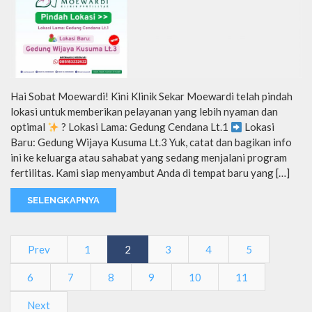
Hai Sobat Moewardi! Kini Klinik Sekar Moewardi telah pindah
lokasi untuk memberikan pelayanan yang lebih nyaman dan
optimal
? Lokasi Lama: Gedung Cendana Lt.1
Lokasi
Baru: Gedung Wijaya Kusuma Lt.3 Yuk, catat dan bagikan info
ini ke keluarga atau sahabat yang sedang menjalani program
fertilitas. Kami siap menyambut Anda di tempat baru yang […]
SELENGKAPNYA
Prev
1
2
3
4
5
6
7
8
9
10
11
Next