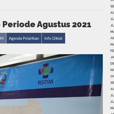
S
A
J
 Periode Agustus 2021
J
M
DM
Agenda Pelatihan
Info Diklat
AP
M
F
J
D
N
O
S
A
J
J
M