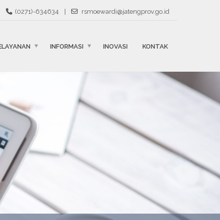
(0271)-634634
|
rsmoewardi@jatengprov.go.id
ELAYANAN
INFORMASI
INOVASI
KONTAK