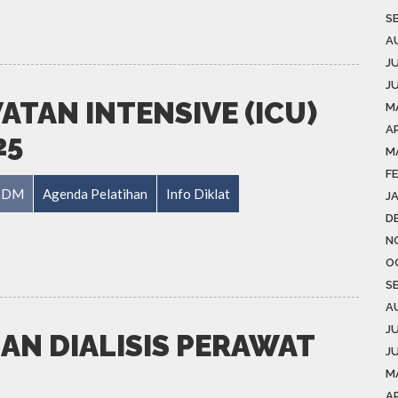
S
A
J
J
TAN INTENSIVE (ICU)
M
AP
25
M
F
RSDM
Agenda Pelatihan
Info Diklat
J
D
N
O
S
A
J
AN DIALISIS PERAWAT
J
M
A