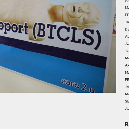
AP
M
F
J
D
A
J
J
M
AP
M
F
J
M
S
J
R