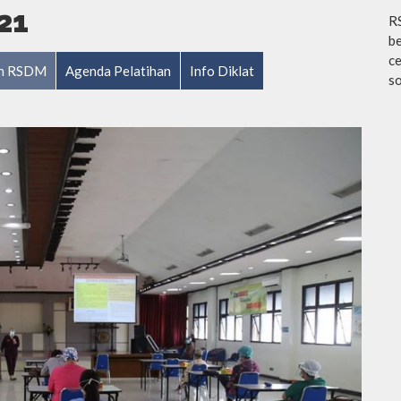
21
R
be
ce
ian RSDM
Agenda Pelatihan
Info Diklat
so