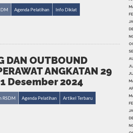
M
RSDM
Agenda Pelatihan
Info Diklat
F
J
D
N
O
S
NG DAN OUTBOUND
A
J
 PERAWAT ANGKATAN 29
J
21 Desember 2024
M
AP
M
ian RSDM
Agenda Pelatihan
Artikel Terbaru
F
J
D
N
O