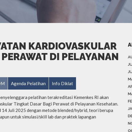
WATAN KARDIOVASKULAR
A
 PERAWAT DI PELAYANAN
A
J
J
M
SDM
Agenda Pelatihan
Info Diklat
AP
M
penyelenggara pelatihan terakreditasi Kemenkes RI akan
F
kular Tingkat Dasar Bagi Perawat di Pelayanan Kesehatan.
J
d 14 Juli 2025 dengan metode blended/hybrid, teori berupa
D
un untuk simulasi/skill lab dan praktek lapangan
N
O